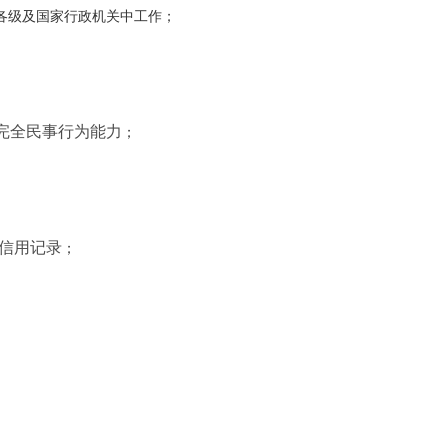
各级及国家行政机关中工作；
完全民事行为能力
；
信用记录
；