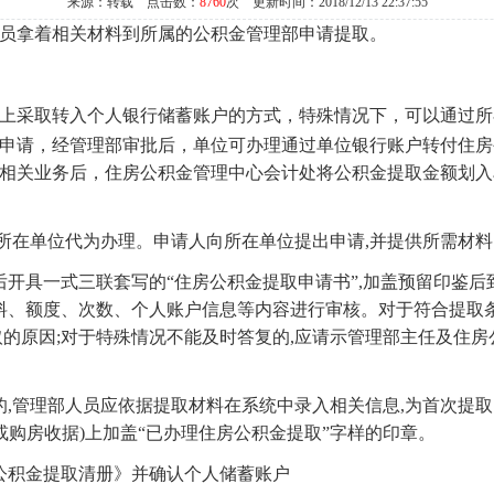
来源：转载 点击数：
8760
次 更新时间：2018/12/13 22:37:55
员拿着相关材料到所属的公积金管理部申请提取。
上采取转入个人银行储蓄账户的方式，特殊情况下，可以通过所
申请，经管理部审批后，单位可办理通过单位银行账户转付住房
相关业务后，住房公积金管理中心会计处将公积金提取金额划入
由所在单位代为办理。申请人向所在单位提出申请,并提供所需材料
后开具一式三联套写的“住房公积金提取申请书”,加盖预留印鉴
料、额度、次数、个人账户信息等内容进行审核。对于符合提取条
取的原因;对于特殊情况不能及时答复的,应请示管理部主任及住房
的,管理部人员应依据提取材料在系统中录入相关信息,为首次提
或购房收据)上加盖“已办理住房公积金提取”字样的印章。
公积金提取清册》并确认个人储蓄账户