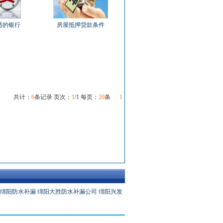
适的银行
房屋抵押贷款条件
共计：
6
条记录 页次：
1
/1 每页：
20
条
1
绵阳防水补漏
绵阳大胜防水补漏公司
绵阳兴发