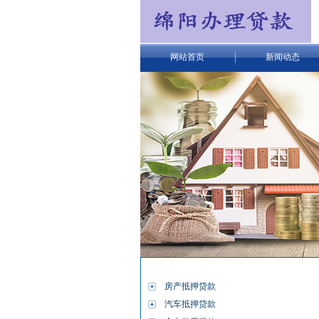
网站首页
新闻动态
产品导航
房产抵押贷款
汽车抵押贷款